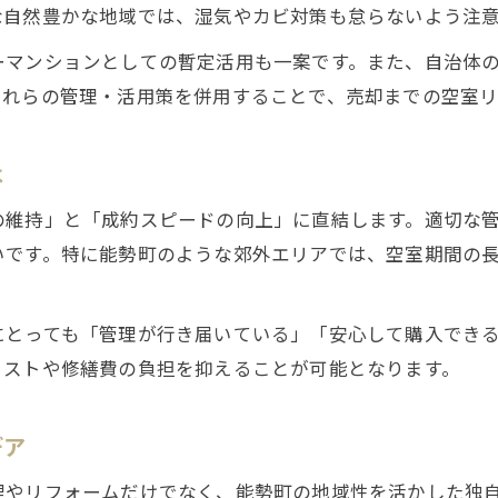
な自然豊かな地域では、湿気やカビ対策も怠らないよう注
空室対策が早期成約に役立つ理由
ーマンションとしての暫定活用も一案です。また、自治体
不動産売却前の準備で成約率アップ
これらの管理・活用策を併用することで、売却までの空室
能勢町に適した不動産売却手法の選び方
空室リスク軽減に役立つ手法と選択肢
は
空室リスクを抑える不動産売却の方法
の維持」と「成約スピードの向上」に直結します。適切な
空室対策と不動産売却のベストな組み合わせ
いです。特に能勢町のような郊外エリアでは、空室期間の
不動産売却時に選べる空室リスク対策例
将来の空室リスクを見据えた売却戦略
来店予約はこちら
来店予約はこちら
にとっても「管理が行き届いている」「安心して購入でき
不動産売却後の空室リスク管理のポイント
コストや修繕費の負担を抑えることが可能となります。
デア
理やリフォームだけでなく、能勢町の地域性を活かした独