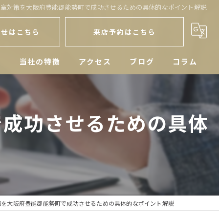
空室対策を大阪府豊能郡能勢町で成功させるための具体的なポイント解説
わせはこちら
来店予約はこちら
人
当社の特徴
アクセス
ブログ
コラム
戸建
で成功させるための具体
空き家
マンション
土地
相続
策を大阪府豊能郡能勢町で成功させるための具体的なポイント解説