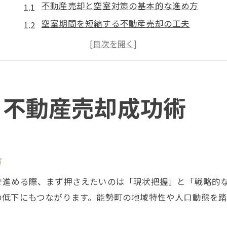
不動産売却と空室対策の基本的な進め方
空室期間を短縮する不動産売却の工夫
不動産売却時の物件管理と空室解消法
空室対策が不動産売却に与える効果とは
不動産売却を加速させる空室対策アイデア
長期空室を防ぐ能勢町の実践ポイント
る不動産売却成功術
長期空室を防ぐ不動産売却のコツ
不動産売却前にできる空室予防策
能勢町で注目される空室対策の実例
方
地域特性を活かした不動産売却方法
で進める際、まず押さえたいのは「現状把握」と「戦略的
不動産売却時に知っておきたい空室対策
の低下にもつながります。能勢町の地域特性や人口動態を
現地事情を踏まえた空き家売却の極意
不動産売却で大切な現地事情の把握