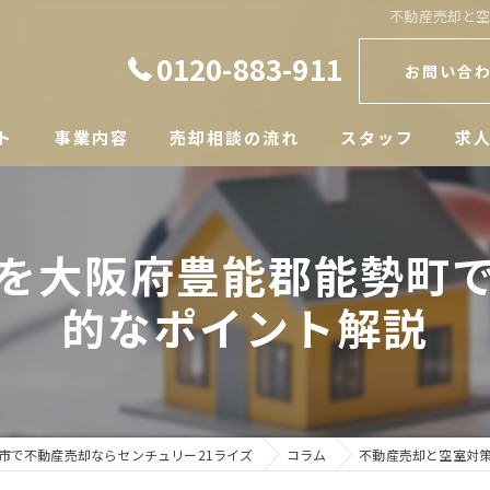
不動産売却と
0120-883-911
お問い合
ト
事業内容
売却相談の流れ
スタッフ
求
を大阪府豊能郡能勢町
的なポイント解説
市で不動産売却ならセンチュリー21ライズ
コラム
不動産売却と空室対