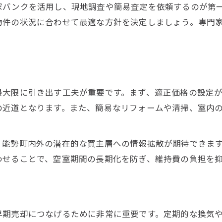
家バンクを活用し、現地調査や簡易査定を依頼するのが第
現地に即した空き家売却の成功ポイント
物件の状況に合わせて最適な方針を決定しましょう。専門
能勢町の不動産売却で注意すべき点
空き家売却時の現地調査とその重要性
現地事情を活かした不動産売却戦略
維持費削減を目指す能勢町の賢い出口戦略
最大限に引き出す工夫が重要です。まず、適正価格の設定
維持費を抑えるための不動産売却方法
の近道となります。また、簡易なリフォームや清掃、室内
能勢町で実現できる維持費削減の工夫
売却と空室対策で費用負担を最小限に
、能勢町内外の潜在的な買主層への情報拡散が期待できま
不動産売却による資産管理コストの見直し
わせることで、空室期間の長期化を防ぎ、維持費の負担を
空室対策と合わせた出口戦略の重要性
能勢町で早期成約を叶える不動産売却法
早期成約を目指す不動産売却の秘訣
早期売却につなげるために非常に重要です。定期的な換気
能勢町で不動産売却を成功させるには