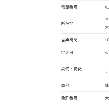
電話番号
0
〒
所在地
大
営業時間
1
定休日
来店予約はこちら
・
設備・特徴
商号
免許番号
大