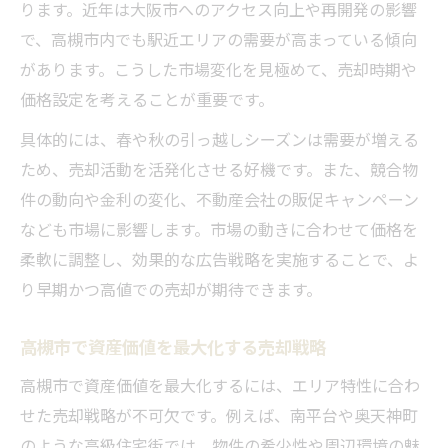
ります。近年は大阪市へのアクセス向上や再開発の影響
高槻市の地価推移を踏まえた売却戦略
で、高槻市内でも駅近エリアの需要が高まっている傾向
不動産売却で役立つ地価分析の方法
があります。こうした市場変化を見極めて、売却時期や
南平台や奥天神町の特性を活かした売却術
価格設定を考えることが重要です。
不動産売却で南平台の高級感を活かす方法
具体的には、春や秋の引っ越しシーズンは需要が増える
奥天神町の特性を踏まえた価格設定のコツ
ため、売却活動を活発化させる好機です。また、競合物
南平台・奥天神町ならではの売却アプロー
件の動向や金利の変化、不動産会社の販促キャンペーン
チ
なども市場に影響します。市場の動きに合わせて価格を
柔軟に調整し、効果的な広告戦略を実施することで、よ
不動産売却時に意識したい高級住宅街の魅
り早期かつ高値での売却が期待できます。
力
南平台や奥天神町で差がつく売却戦略
高槻市で資産価値を最大化する売却戦略
高槻市で後悔しない価格設定の秘訣を解説
高槻市で資産価値を最大化するには、エリア特性に合わ
不動産売却で後悔しないための価格設定法
せた売却戦略が不可欠です。例えば、南平台や奥天神町
高槻市で納得できる価格設定のポイント
のような高級住宅街では、物件の希少性や周辺環境の魅