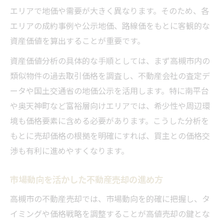
方
エリアで地価や需要が大きく異なります。そのため、各
高値売却を狙うなら知りたい高槻市の傾向
エリアの成約事例や公示地価、路線価をもとに客観的な
不動産売却で高値成約を目指すための傾向
資産価値を算出することが重要です。
分析
資産価値分析の具体的な手順としては、まず高槻市内の
高槻市で高値売却を狙う際の注目ポイント
類似物件の過去取引価格を調査し、不動産会社の査定デ
不動産売却時に知るべき高値取引の事例
ータや国土交通省の地価公示を活用します。特に南平台
高値売却へ導くための高槻市市場傾向
や奥天神町など富裕層向けエリアでは、希少性や周辺環
境も価格要素に含める必要があります。こうした分析を
不動産売却を成功に導く高値エリアの選び
もとに売却価格の根拠を明確にすれば、買主との価格交
方
渉も有利に進めやすくなります。
地価動向を踏まえた現実的な不動産売却戦略
不動産売却で活用する高槻市地価動向の見
市場動向を活かした不動産売却の進め方
極め方
高槻市の不動産売却では、市場動向を的確に把握し、タ
地価動向を反映した価格設定実践術
イミングや価格戦略を調整することが高値売却の鍵とな
不動産売却における現実的な地価判断基準