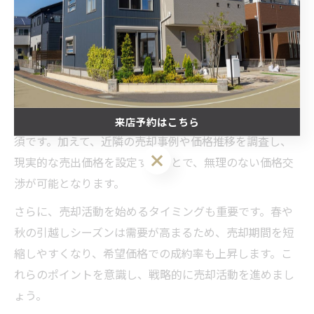
物件の状態・市場動向の3点に注目する必要があります。
まず、南平台や奥天神町のような高級住宅地では、土地
の広さや周辺環境、治安など資産価値を左右する要素が
高値成約に直結します。
次に、物件のリフォーム状況や管理状態も価格に影響を
与えるため、売却前のメンテナンスやクリーニングは必
来店予約はこちら
須です。加えて、近隣の売却事例や価格推移を調査し、
来店予約はこちら
現実的な売出価格を設定することで、無理のない価格交
渉が可能となります。
さらに、売却活動を始めるタイミングも重要です。春や
秋の引越しシーズンは需要が高まるため、売却期間を短
縮しやすくなり、希望価格での成約率も上昇します。こ
れらのポイントを意識し、戦略的に売却活動を進めまし
ょう。