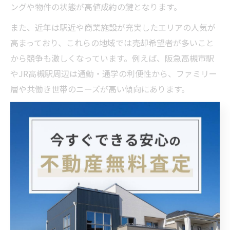
ングや物件の状態が高値成約の鍵となります。
また、近年は駅近や商業施設が充実したエリアの人気が
高まっており、これらの地域では売却希望者が多いこと
から競争も激しくなっています。例えば、阪急高槻市駅
やJR高槻駅周辺は通勤・通学の利便性から、ファミリー
層や共働き世帯のニーズが高い傾向にあります。
このようにエリアごとの需要特性を事前に把握し、成約
事例や市場価格を参考にすることで、根拠ある価格設定
が可能となります。売却時には不動産会社の査定だけで
なく、土地価格や過去の取引データも積極的に活用しま
しょう。
高槻市で高値売却を狙う際の注目ポイント
高槻市で不動産売却時に高値を狙う際は、エリア特性・