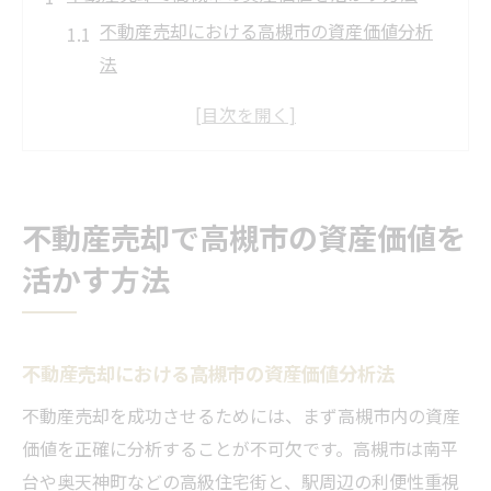
不動産売却における高槻市の資産価値分析
法
市場動向を活かした不動産売却の進め方
高槻市で資産価値を最大化する売却戦略
不動産売却を成功させるための資産評価ポ
イント
不動産売却で高槻市の資産価値を
高槻市特有の資産価値が売却に与える影響
活かす方法
エリアごとに異なる高槻市の価格設定ポイント
不動産売却で押さえるべきエリア別価格差
高槻市内エリアごとの価格設定のコツ
不動産売却における高槻市の資産価値分析法
不動産売却時に知るべき地域別価格動向
不動産売却を成功させるためには、まず高槻市内の資産
高槻市の各エリアで適正な価格設定法
価値を正確に分析することが不可欠です。高槻市は南平
不動産売却で生きる地域別相場の読み解き
台や奥天神町などの高級住宅街と、駅周辺の利便性重視