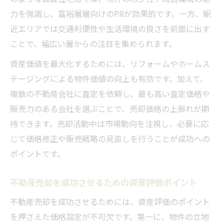
不動産売却成功に導く事前準備の重要性
力を強調し、富裕層層向けのPRが効果的です。一方、駅
高槻市の相場を踏まえた価格設定の秘訣
近エリアでは交通利便性や生活環境の良さを前面に出す
不動産売却で価格トラブルを防ぐチェック
ことで、幅広い層からの注目を集められます。
項目
資産価値を最大化するためには、リフォームやホームス
テージングによる物件価値の向上も有効です。加えて、
複数の不動産会社に査定を依頼し、最も高い査定価格や
販売力のある会社を選ぶことで、売却価格の上振れが期
待できます。売却活動中は市場動向を注視し、必要に応
じて価格修正や販売戦略の見直しを行うことが成功への
ポイントです。
不動産売却を成功させるための資産評価ポイント
不動産売却を成功させるためには、資産評価のポイント
を押さえた価格設定が不可欠です。第一に、物件の立地