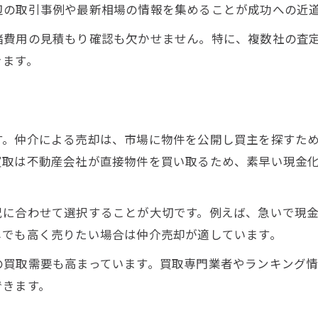
辺の取引事例や最新相場の情報を集めることが成功への近
不動産売却で損しないための交渉術
空き家買取大阪を活用した戦略的売却
諸費用の見積もり確認も欠かせません。特に、複数社の査
きます。
売却専門不動産の強みを最大限に活かす
不動産売却で高値を狙うタイミングとは
大阪市の空き家買取や売却専門の動向とは
空き家買取大阪の最新市場傾向を解説
す。仲介による売却は、市場に物件を公開し買主を探すた
買取は不動産会社が直接物件を買い取るため、素早い現金
売却専門不動産のサポート内容とは
大阪市不動産買取業者の比較ポイント
空き家売却で気を付けたい注意事項
況に合わせて選択することが大切です。例えば、急いで現
しでも高く売りたい場合は仲介売却が適しています。
不動産売却で活用できる相談窓口の紹介
信頼できる不動産会社選び方の極意を紹介
の買取需要も高まっています。買取専門業者やランキング
できます。
不動産売却で信頼重視の会社選びのコツ
大阪市北区不動産おすすめ業者の特徴