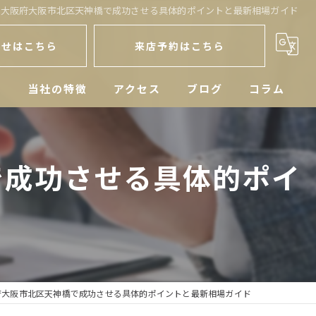
を大阪府大阪市北区天神橋で成功させる具体的ポイントと最新相場ガイド
わせはこちら
来店予約はこちら
人
当社の特徴
アクセス
ブログ
コラム
戸建
で成功させる具体的ポイ
空き家
マンション
土地
相続
府大阪市北区天神橋で成功させる具体的ポイントと最新相場ガイド