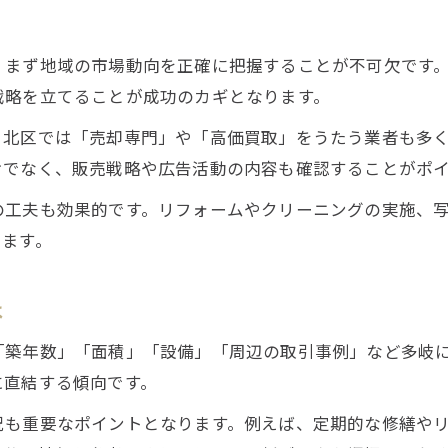
悪評や口コミから見る選定ポイント
不動産売却実績で比較する重要性とは
、まず地域の市場動向を正確に把握することが不可欠です
売却専門不動産の活用メリットを解説
戦略を立てることが成功のカギとなります。
相場を読み解き納得の売却をかなえる方法
。北区では「売却専門」や「高価買取」をうたう業者も多
不動産売却の相場分析と価格決定の秘訣
けでなく、販売戦略や広告活動の内容も確認することがポ
大阪市不動産買取の平均相場を知ろう
の工夫も効果的です。リフォームやクリーニングの実施、
査定額と成約価格の違いを見極める方法
ります。
不動産売却で高値を狙うための相場感覚
来店予約はこちら
来店予約はこちら
地域特性を活かした価格交渉のポイント
は
「築年数」「面積」「設備」「周辺の取引事例」など多岐
に直結する傾向です。
況も重要なポイントとなります。例えば、定期的な修繕や