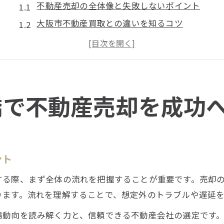
不動産売却の全体像と失敗しないポイント
大阪市不動産買取との違いを知るコツ
北区で不動産売却を有利に進める秘策
不動産売却で押さえるべき査定基準とは
大阪市北区の不動産おすすめ活用術
不動産売却に役立つ査定ポイント徹底解説
橋で不動産売却を成功
不動産売却で査定額を上げる内覧準備法
不動産買取業者の選び方と査定ポイント
査定の際に気を付けたい大阪市ならではの視点
ント
不動産売却で見落としがちな評価基準の解説
する際、まず全体の流れを把握することが重要です。売却
市場動向をふまえた査定ポイントの把握法
ります。流れを理解することで、想定外のトラブルや遅延
高価買取を目指したい方に知ってほしい戦略
場動向を読み解く力と、信頼できる不動産会社の選定です
大阪不動産高価買取を実現するコツ