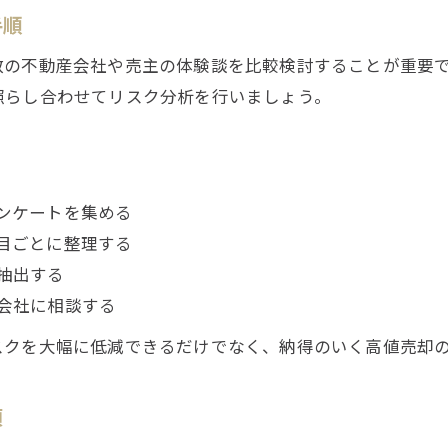
手順
不動産売却時の信頼構築と安心取引の秘訣
高値売却に直結するアンケート活用事例
数の不動産会社や売主の体験談を比較検討することが重要
不動産売却で満足度を高める情報共有法
照らし合わせてリスク分析を行いましょう。
正しい情報開示で損を防ぐ実践的ポイント
不動産売却で重要な正確な情報開示の方法
隠し事をせずに不動産売却トラブルを防ぐ
ンケートを集める
正しい物件情報開示が高値売却を導く理由
目ごとに整理する
不動産売却時のトラブル防止実践ポイント
来店予約はこちら
来店予約はこちら
抽出する
会社に相談する
アンケートで正直な情報提供が信頼を生む
スクを大幅に低減できるだけでなく、納得のいく高値売却
項