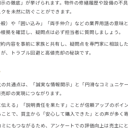
開示の徹底」が挙げられます。物件の修繕履歴や設備の不
スクを未然に防ぐことができます。
一般）や「囲い込み」「両手仲介」などの業界用語の意味
の根拠を確認し、疑問点は必ず担当者に質問しましょう。
契約内容を事前に家族と共有し、疑問点を専門家に相談し
とが、トラブル回避と高値売却の秘訣です。
ツ
主の共通点は、「誠実な情報開示」と「円滑なコミュニケ
値売却の実現につながります。
に伝える」「説明責任を果たす」ことが信頼アップのポイ
ることで、買主から「安心して購入できた」との声が多く
コミにもつながるため、アンケートでの評価向上は売主に