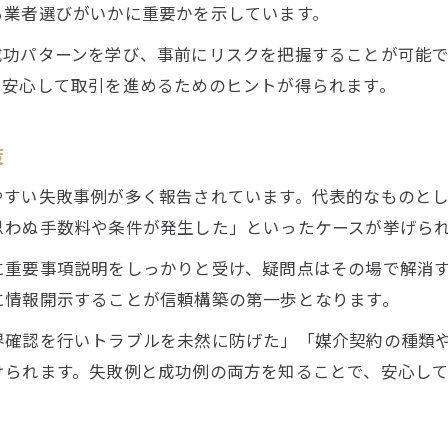
る業者選びがいかに重要かを示しています。
アンケート結果から学ぶトラブル回避策
媒介契約時に役立つ不動産売却の注意点
成功パターンを学び、事前にリスクを把握することが可能
、安心して取引を進めるためのヒントが得られます。
不動産売却で損をしないための心構え
業界の裏話が示すトラブル予防ポイント
策
囲い込みや両手仲介のリスクを見抜くコツ
不動産売却で囲い込みを防ぐ方法とは
やすい失敗事例が多く報告されています。代表的なものと
思わぬ手数料や条件が発生した」といったケースが挙げら
両手仲介のリスクをアンケートで見極める
不動産売却時に知っておくべきチェック事項
に重要事項説明をしっかりと受け、疑問点はその場で解消
囲い込みの有無を判断するポイント解説
に情報開示することが信頼構築の第一歩となります。
不動産売却で損しないための情報収集術
界確認を行いトラブルを未然に防げた」「媒介契約の種類
安心して高く売るためのアンケート活用法
けられます。失敗例と成功例の両方を知ることで、安心し
不動産売却アンケートで高値売却を目指す
アンケート結果を活かした価格交渉のコツ