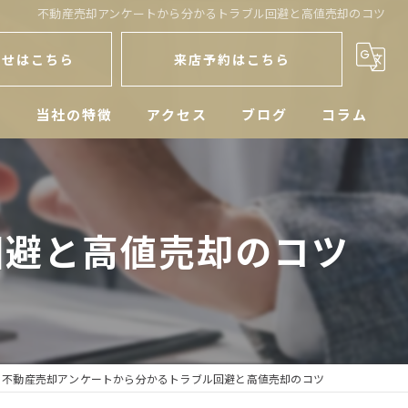
不動産売却アンケートから分かるトラブル回避と高値売却のコツ
わせはこちら
来店予約はこちら
人
当社の特徴
アクセス
ブログ
コラム
戸建
空き家
回避と高値売却のコツ
マンション
土地
相続
不動産売却アンケートから分かるトラブル回避と高値売却のコツ