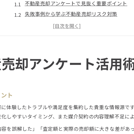
不動産売却アンケートで見抜く重要ポイント
失敗事例から学ぶ不動産売却リスク対策
不動産売却アンケート活用の効果的な手順
売主目線で考える不動産売却の注意事項
不動産売却アンケートで信頼を得るコツ
業界タブーを避ける売却時の注意点解説
産売却アンケート活用
不動産売却でよくある業界タブーの実例
不動産売却時に注意したい契約違反リスク
両手仲介や囲い込み回避の実践的ポイント
イント
不動産売却で誤解しやすいタブー知識
際に体験したトラブルや満足度を集約した貴重な情報源で
売主が守るべき不動産売却の基本ルール
在化しやすいタイミング、また媒介契約の内容理解不足に
慎重派必見の不動産売却トラブル回避法
内容を誤解した」「査定額と実際の売却額に大きな差があ
不動産売却時に多いトラブルの傾向と対策