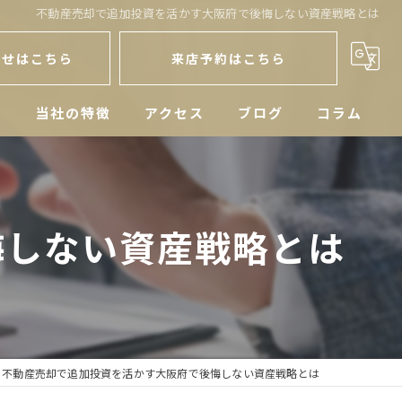
不動産売却で追加投資を活かす大阪府で後悔しない資産戦略とは
わせはこちら
来店予約はこちら
人
当社の特徴
アクセス
ブログ
コラム
戸建
空き家
悔しない資産戦略とは
マンション
土地
相続
不動産売却で追加投資を活かす大阪府で後悔しない資産戦略とは