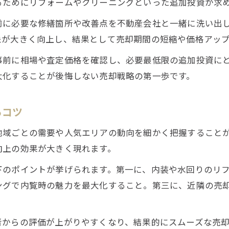
るためにリフォームやクリーニングといった追加投資が求
追加投資が大阪府の売却に与える影響を考察
前に必要な修繕箇所や改善点を不動産会社と一緒に洗い出
不動産売却益を守るための戦略的アプローチ
象が大きく向上し、結果として売却期間の短縮や価格アッ
売却益 税率や税金対策の基礎と注意点
事前に相場や査定価格を確認し、必要最低限の追加投資に
不動産売却時に押さえたい市場の見極め方
大化することが後悔しない売却戦略の第一歩です。
不動産売却益を最大化するための視点
不動産売却益を増やす追加投資の選び方
るコツ
売却益 税金対策と活用ポイントを解説
地域ごとの需要や人気エリアの動向を細かく把握すること
不動産売却時に見落としがちな利益最大化策
向上の効果が大きく現れます。
大阪府での不動産売却益シミュレーション活用術
下のポイントが挙げられます。第一に、内装や水回りのリ
追加投資による不動産売却益の違いと実例
ングで内覧時の魅力を最大化すること。第三に、近隣の売
追加投資が必要な場面と判断ポイント
不動産売却時に追加投資を決断する基準
者からの評価が上がりやすくなり、結果的にスムーズな売
大阪府の不動産売却で追加投資が有効なケース