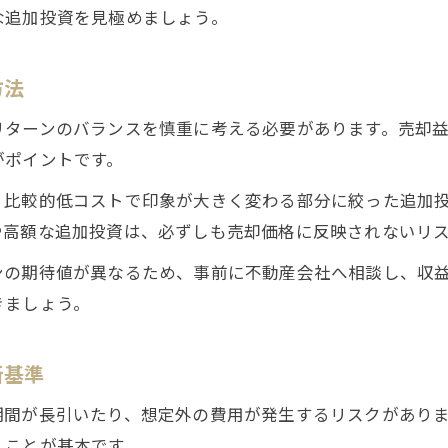
な追加投資を見極めましょう。
売却益を意識した追加投資の見極めポイント
不動産売却追加投資のリスクとリターンを解説
方法
追加投資が資産価値に与える影響と対策方法
リターンのバランスを慎重に考える必要があります。売却
不動産売却時に役立つ税金対策の基本
がポイントです。
不動産売却益 税金計算ツールの活用方法
、比較的低コストで印象が大きく変わる部分に絞った追加
売却益の税率を理解し追加投資時に備える
や高額な追加投資は、必ずしも売却価格に反映されないリ
不動産売却確定申告の流れと注意点を整理
追加投資に伴う税金対策の実践ポイント
来店予約はこちら
来店予約はこちら
ンの期待値が異なるため、事前に不動産会社へ相談し、収
きましょう。
不動産売却時に知るべき税金控除や特例制度
断基準
期間が長引いたり、想定外の費用が発生するリスクがあり
くことが基本です。