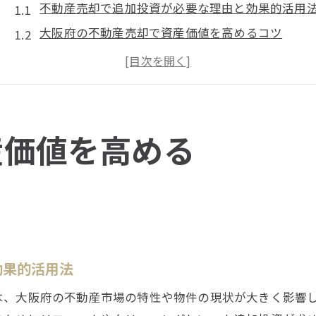
不動産売却で追加投資が必要な理由と効果的活用
大阪府の不動産売却で資産価値を高めるコツ
追加投資と不動産売却益を両立させる方法
不動産売却追加投資のタイミングと判断基準
売却益最大化に役立つ追加投資の実例紹介
追加投資を活かす不動産売却の秘訣とは
産価値を高める
不動産売却時に追加投資を考えるべき理由
大阪府の市場動向を見据えた売却戦略の立て方
追加投資で不動産売却益を伸ばす実践テクニック
売却益 税金シミュレーションの活用ポイント
不動産売却時の資産形成に役立つポイント整理
効果的活用法
大阪府で後悔しない売却戦略の考え方
は、大阪府の不動産市場の特性や物件の現状が大きく影響
不動産売却で後悔しないための資産戦略とは