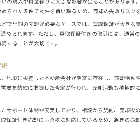
まいの購入や資金繰りに大きな影響が出ることがあります
大阪の不動産売却を活かした資金繰りの工夫
決められた条件で物件を買い取るため、売却の失敗リスク
買取保証が住み替え資金計画に有効な理由
などで早期の売却が必要なケースでは、買取保証が大きな
不動産売却後の資金計画に強くなるポイント
に進められます。ただし、買取保証付きの取引には、通常
住み替え時に知っておきたい売却のコツ
確認することが大切です。
迷わず進める大阪での買取保証のポイント
大阪の不動産売却で迷わない買取保証の選び方
解説
買取保証活用時の不動産売却ポイントを解説
は、地域に根差した不動産会社が豊富に存在し、売却活動
不動産売却で後悔しないための選択基準
や需要を的確に把握した査定が行われ、売却活動も積極的
大阪市の不動産売却で重要なチェック事項
買取保証付き売却のメリットと注意点紹介
じたサポート体制が充実しており、相談から契約、売却後
不動産売却なら買取保証が強い味方に
買取保証付き売却にも柔軟に対応しているため、急ぎの売
不動産売却に買取保証が強力な理由を解説
大阪で失敗しない不動産売却のコツとは