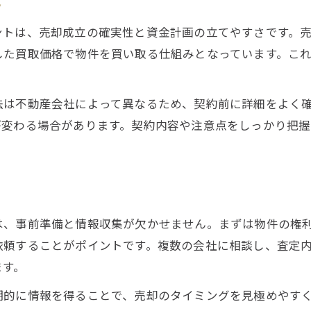
ト
買取保証付き売却が選ばれる背景を紹介
ントは、売却成立の確実性と資金計画の立てやすさです。
不動産売却を安心して進めるサポート術
した買取価格で物件を買い取る仕組みとなっています。こ
大阪市の不動産売却で信頼できる方法
効率的に資産を動かす売却のコツ解説
法は不動産会社によって異なるため、契約前に詳細をよく
不動産売却で資産を効率的に動かす方法
が変わる場合があります。契約内容や注意点をしっかり把
大阪の不動産売却で効率化を図るテクニック
買取保証活用で資産移動をスムーズに実現
不動産売却の効率化に役立つ最新情報
来店予約はこちら
来店予約はこちら
大阪市で資産活用を最大化する売却術
は、事前準備と情報収集が欠かせません。まずは物件の権
依頼することがポイントです。複数の会社に相談し、査定
ます。
期的に情報を得ることで、売却のタイミングを見極めやす