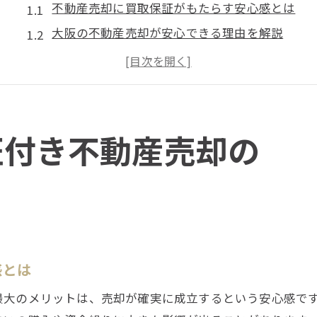
不動産売却に買取保証がもたらす安心感とは
大阪の不動産売却が安心できる理由を解説
買取保証付き不動産売却の注目ポイント
大阪市の不動産売却で安心を得る工夫
不動産売却時の不安を減らすための方法
不動産売却を円滑に進める買取保証活用法
証付き不動産売却の
不動産売却をスムーズに進める買取保証活用術
大阪府で選ばれる不動産売却の進め方とは
買取保証による不動産売却の流れと注意点
不動産売却の手順と買取保証の使い方解説
円滑な不動産売却実現のための実践テクニック
感とは
住み替え資金計画に役立つ不動産売却術
最大のメリットは、売却が確実に成立するという安心感で
不動産売却で住み替え資金計画を立てるコツ