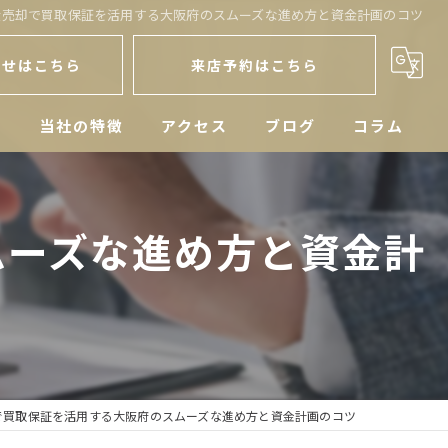
産売却で買取保証を活用する大阪府のスムーズな進め方と資金計画のコツ
わせはこちら
来店予約はこちら
人
当社の特徴
アクセス
ブログ
コラム
戸建
ムーズな進め方と資金計
空き家
マンション
土地
相続
で買取保証を活用する大阪府のスムーズな進め方と資金計画のコツ