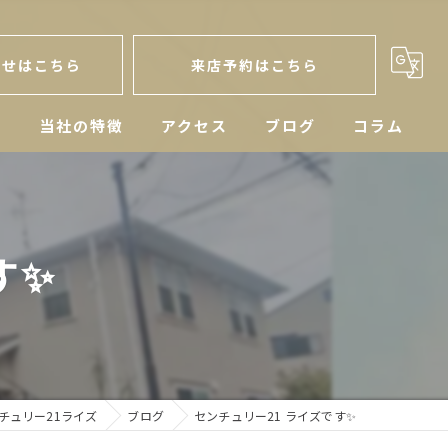
わせはこちら
来店予約はこちら
人
当社の特徴
アクセス
ブログ
コラム
戸建
空き家
す✨
マンション
土地
相続
チュリー21ライズ
ブログ
センチュリー21 ライズです✨