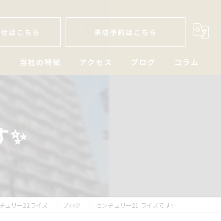
わせはこちら
来店予約はこちら
人
当社の特徴
アクセス
ブログ
コラム
戸建
空き家
す✨
マンション
土地
相続
チュリー21ライズ
ブログ
センチュリー21 ライズです✨