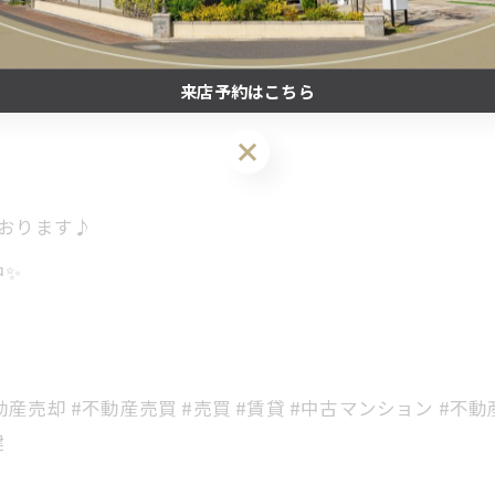
せください✨
ネットワーク
来店予約はこちら
来店予約はこちら
ております♪
中✨
動産売却 #不動産売買 #売買 #賃貸 #中古マンション #不
建