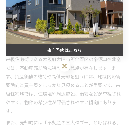
損しないための高級住宅街売却ポ
イント
高級住宅街で不動産売却を成功させる極意
来店予約はこちら
高級住宅街である大阪府大阪市阿倍野区の帝塚山や北畠
来店予約はこちら
では、不動産売却時に特有の注意点が存在します。ま
ず、資産価値の維持や高値売却を狙うには、地域内の需
要動向と買主層をしっかり見極めることが重要です。高
級住宅地では、住環境や周辺施設、治安などが重視され
やすく、物件の希少性が評価されやすい傾向にありま
す。
また、売却時には「不動産の三大タブー」と呼ばれる、