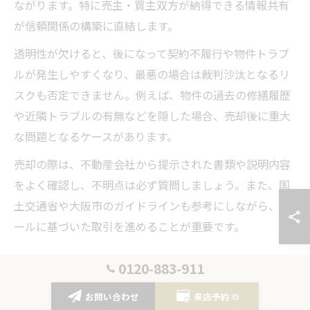
ながります。特に売主・買主双方が納得できる情報共有
が信頼関係の構築に直結します。
透明性が欠けると、後になって契約不履行や物件トラブ
ルが発生しやすくなり、最悪の場合は裁判沙汰となるリ
スクも否定できません。例えば、物件の過去の修繕履歴
や近隣トラブルの有無などを隠した場合、売却後に重大
な問題となるケースがあります。
売却の際は、不動産会社から提示された書類や説明内容
をよく確認し、不明点は必ず質問しましょう。また、国
土交通省や大阪市のガイドラインも参考にしながら、ル
ールに基づいた取引を進めることが重要です。
囲い込み防止策と不動産売却成功の秘訣
0120-883-911
囲い込みとは、不動産会社が自社の利益を優先し、他社
お問い合わせ
来店予約