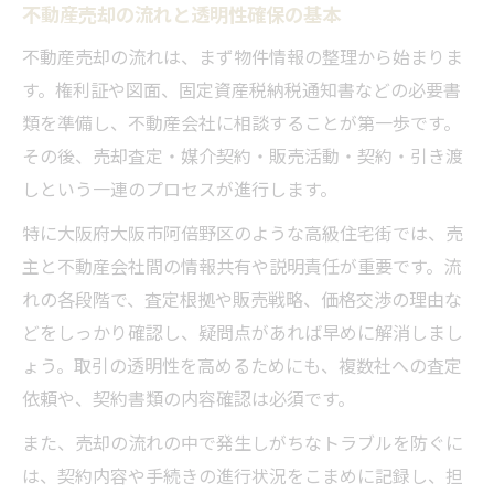
媒介契約で透明性を確保する手順紹介
不動産売却の流れと透明性確保の基本
広告戦略と内覧準備で売却を有利に進める
不動産売却の流れは、まず物件情報の整理から始まりま
損しないための高級住宅街売却ポイント
す。権利証や図面、固定資産税納税通知書などの必要書
高級住宅街で不動産売却を成功させる極意
類を準備し、不動産会社に相談することが第一歩です。
その後、売却査定・媒介契約・販売活動・契約・引き渡
資産価値を維持する売却準備のポイント
しという一連のプロセスが進行します。
直近成約事例を活用した査定の活かし方
売却前に把握すべき競合在庫の確認方法
特に大阪府大阪市阿倍野区のような高級住宅街では、売
主と不動産会社間の情報共有や説明責任が重要です。流
築年補正を踏まえた不動産売却の注意点
れの各段階で、査定根拠や販売戦略、価格交渉の理由な
透明性重視の売却が信頼関係を生む理由
どをしっかり確認し、疑問点があれば早めに解消しまし
不動産売却で透明性を高める実践方法
ょう。取引の透明性を高めるためにも、複数社への査定
誠実な情報開示が信頼につながる理由
依頼や、契約書類の内容確認は必須です。
不動産屋との報告義務と安心の進め方
また、売却の流れの中で発生しがちなトラブルを防ぐに
囲い込みや二重契約を回避する対応策
は、契約内容や手続きの進行状況をこまめに記録し、担