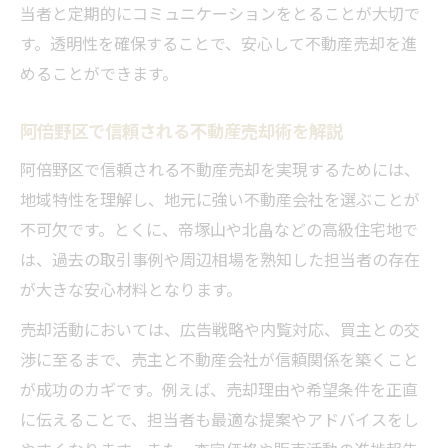
無断転貸など三大タブーへの注意点
当者と定期的にコミュニケーションをとることが大切で
阿倍野区特有のタブーや5％ルール徹底解説
す。透明性を確保することで、安心して不動産売却を進
阿倍野区で気をつける不動産三大タブー
めることができます。
5％ルールの概要と不動産売却への影響
阿倍野区で信頼される不動産売却術を解説
取引の透明性確保とルール遵守の重要性
阿倍野区で信頼される不動産売却を実現するためには、
囲い込み防止策と不動産売却成功の秘訣
地域特性を理解し、地元に強い不動産会社を選ぶことが
不動産屋が嫌がる5％ルール違反のリスク
不可欠です。とくに、帝塚山や北畠などの高級住宅地で
資産価値を守る売却手順と成功への近道
は、過去の取引事例や周辺相場を熟知した担当者の存在
不動産売却で資産価値を最大化する手順
が大きな安心材料となります。
阿倍野区の特性に合わせた売却戦略解説
売却活動においては、広告戦略や内覧対応、買主との交
売却理由整理と信頼構築の大切なポイント
渉に至るまで、売主と不動産会社が信頼関係を築くこと
成約事例と市場動向を踏まえた価格決定法
が成功のカギです。例えば、売却理由や希望条件を正直
買主への情報開示でトラブルを未然に防ぐ
に伝えることで、担当者も最適な提案やアドバイスをし