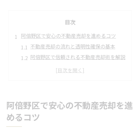
目次
阿倍野区で安心の不動産売却を進めるコツ
不動産売却の流れと透明性確保の基本
阿倍野区で信頼される不動産売却術を解説
査定根拠を重視した不動産売却の進め方
高級住宅街で損しない不動産売却の心得
不動産売却成功のための信頼構築ポイント
不動産売却の流れを知り賢く対応する方法
阿倍野区で安心の不動産売却を進
不動産売却の一連の流れを徹底解説
めるコツ
売却理由整理と適切な時期選びのコツ
査定比較と根拠ある価格設定の重要性