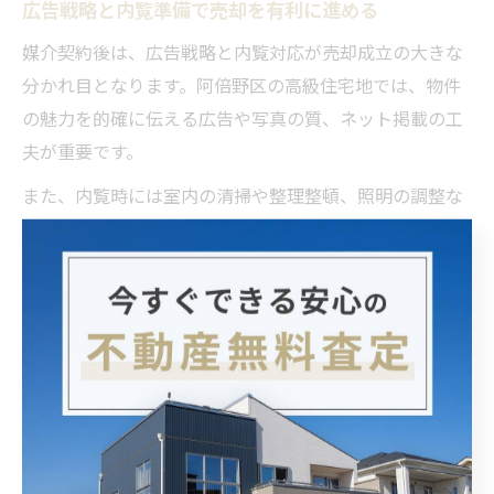
広告戦略と内覧準備で売却を有利に進める
媒介契約後は、広告戦略と内覧対応が売却成立の大きな
分かれ目となります。阿倍野区の高級住宅地では、物件
の魅力を的確に伝える広告や写真の質、ネット掲載の工
夫が重要です。
また、内覧時には室内の清掃や整理整頓、照明の調整な
ど、第一印象を高める準備を徹底しましょう。購入希望
者の信頼を獲得できれば、価格交渉も有利に進めやすく
なります。
実際に「内覧対応が不十分で成約を逃した」ケースもあ
り、細部への配慮が大きな差を生みます。売却活動中は
定期的な状況確認と柔軟な対応を心がけることが、希望
条件での売却成功につながります。