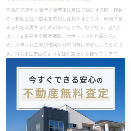
不動産売却を大阪府大阪市東住吉区で検討する際、複数
の不動産会社へ査定を依頼し比較することが、納得でき
る売却を実現するための第一歩です。なぜなら、各社に
よって査定基準や販売戦略、サポート体制が異なるた
め、提示される売却価格や対応内容に差が生じるからで
す。特に東住吉区のような住宅需要が多様なエリアで
は、会社ごとの提案内容が成約価格や売却期間に大きな
影響を与えます。
例えば、ある会社は周辺の最新成約事例を重視し高めの
査定額を提示する一方、別の会社は地域の流通性や現状
の市場動向を重視して現実的な価格を提案することがあ
ります。複数社から査定結果を集めることで、相場感や
自分の物件に合った売却方法を客観的に把握でき、安心
して次のステップに進むことができます。