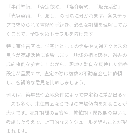
複数社比較が叶える安心の不動産売却
「事前準備」「査定依頼」「媒介契約」「販売活動」
不動産売却は複数社比較が安心の理由
「売買契約」「引渡し」の段階に分かれます。各ステッ
プで求められる書類や手続き、必要な期間を理解してお
比較で分かる不動産売却の適正価格とは
くことで、予期せぬトラブルを防げます。
査定額と対応力で会社を見極めるコツ
不動産売却における一括査定の利点
特に東住吉区は、住宅地としての需要や交通アクセスの
良さが売却活動に影響します。地域の相場感や、過去の
複数社比較でトラブルを回避する方法
成約事例を参考にしながら、現地の動向を反映した価格
相場を押さえて最適な売却タイミングを探る
設定が重要です。査定の際は複数の不動産会社に依頼
不動産売却における相場の読み方と使い方
し、客観的な意見を比較しましょう。
売却タイミングを左右する市場動向とは
例えば、築年数や立地条件によって査定額に差が出るケ
東住吉区の不動産売却相場を見極める手順
ースも多く、東住吉区ならではの市場傾向を知ることが
季節ごとの不動産売却のポイント解説
大切です。売却期間の目安や、繁忙期・閑散期の違いも
相場変動に左右されない売却戦略とは
考慮したうえで、計画的なスケジュールを組むことが望
空き家や相続物件の売却ポイント解説
まれます。