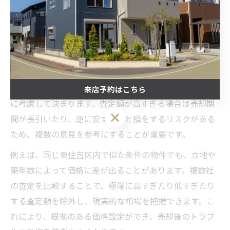
比較で分かる不動産売却の適正価格とは
不動産売却の際に複数社の査定を比較することで、東住
吉区における物件の適正価格が見えてきます。適正価格
とは、現実的に売却が成立しやすい価格帯を指し、周辺
の成約事例や現在の市場相場、物件の状態などを総合的
来店予約はこちら
に考慮して決まります。査定額が高すぎる場合は売却期
来店予約はこちら
間が長引いたり、逆に安すぎると損をするリスクがある
ため、複数の意見を参考にすることが重要です。
例えば、同じ東住吉区内で似た条件の物件でも、立地や
築年数によって価格に差が出ることがあります。複数社
の査定を比較することで、極端に高すぎたり低すぎたり
する査定額を除外し、現実的な相場を把握できます。こ
れにより、根拠のある価格設定ができ、売却後のトラブ