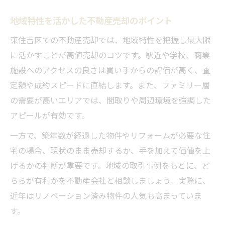
空き家の不動産売却で注意すべき点まとめ
地域特性を活かした不動産売却のポイント
相続不動産売却の手続きと税金対策の基礎
東住吉区で増える空き家売却の実情と対策
東住吉区での不動産売却では、地域特性を把握し最大限
に活かすことが高値売却のコツです。駅近や学校、商業
不動産売却時に活用できる専門家の存在
施設へのアクセスの良さは買い手からの評価が高く、査
トラブルを避けるための事前確認事項
定額や成約スピードに直結します。また、ファミリー層
実例で見る満足度の高い売却プロセス
の需要が高いエリアでは、間取りや周辺環境を強調した
不動産売却実例から学ぶ成功のポイント
アピールが有効です。
東住吉区の満足度が高い売却事例を解説
一方で、築年数が経過した物件やリフォームが必要な住
査定から売却完了までの流れと実体験
宅の場合、現状のまま売却するか、手を加えて価値を上
実践者が語る不動産売却の工夫と発見
げるかの判断が重要です。地域の取引事例をもとに、ど
売却プロセスで得られる安心感の理由
ちらが有利かを不動産会社と相談しましょう。実際に、
近年はリノベーション済み物件の人気も高まっていま
す。