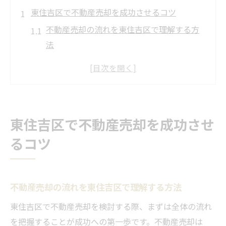
東住吉区で不動産売却を成功させるコツ
不動産売却の流れを東住吉区で理解する方
法
地域特性を活かした不動産売却のポイント
東住吉区で売却時に注意したい事例紹介
信頼できる会社選びで不動産売却を有利に
不動産売却で後悔しないための準備とは
東住吉区で不動産売却を成功させ
納得の取引を実現する査定方法とは
るコツ
不動産売却で重要な査定の基準と流れ
実際の査定で見るべき不動産売却ポイント
査定額の信頼性を高めるための事前準備
不動産売却の流れを東住吉区で理解する方法
現地査定と机上査定の違いと活用法
東住吉区で不動産売却を検討する際、まずは全体の流れ
不動産売却で査定時に気を付ける点
を把握することが成功への第一歩です。不動産売却は