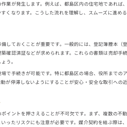
の作業が発生します。例えば、都島区内の住宅地であれば
誇大広告やおとり広告への警戒ポイント
やすくなります。こうした流れを理解し、スムーズに進め
安全な不動産売却を支える実務知識の整理
不動産売却時のリスク管理と予防策とは
仲介業者選びで重視すべき信頼性の見極め
準備しておくことが重要です。一般的には、登記簿謄本（
実践的に役立つ不動産売却での注意点まとめ
建築確認済証などが求められます。これらの書類は売却手
不動産売却時に注意したい三大タブーとは
しょう。
担当者とのやり取りで意識する質問例
役場で手続きが可能です。特に都島区の場合、役所までの
売却契約前に確認すべき重要書類のポイント
活動が停滞しないようにすることが安心・安全な取引への
不動産売却で起こりがちな誤解と対処法
事業用不動産売却でも役立つ注意事項
ト
売主必見！トラブル回避の都島区不動産売却術
のポイントを押さえることが不可欠です。まず、複数の不
不動産売却時に多いトラブル事例と対策法
といったリスクにも注意が必要です。媒介契約を結ぶ際は
都島区での売却取引を安全に進めるコツ