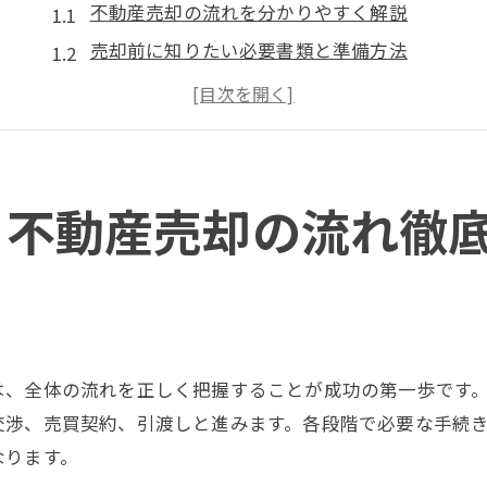
不動産売却の流れを分かりやすく解説
売却前に知りたい必要書類と準備方法
不動産売却で失敗しない手順のポイント
仲介と買取の違いを比較し売却方法を選ぶ
大阪市都島区の相場把握で損を防ぐ方法
大阪市都島区で安心取引の不動産売却ポイント
る不動産売却の流れ徹
都島区で不動産売却を成功させるコツ
安心できる取引相手の見極め方と注意点
不動産売却時に重要な地域事情の把握法
トラブル回避のための売却チェックリスト
は、全体の流れを正しく把握することが成功の第一歩です
納得できる条件を引き出す交渉の工夫
交渉、売買契約、引渡しと進みます。各段階で必要な手続
慎重派が選ぶ都島区不動産売却の安全対策
なります。
不動産売却における囲い込み回避の方法