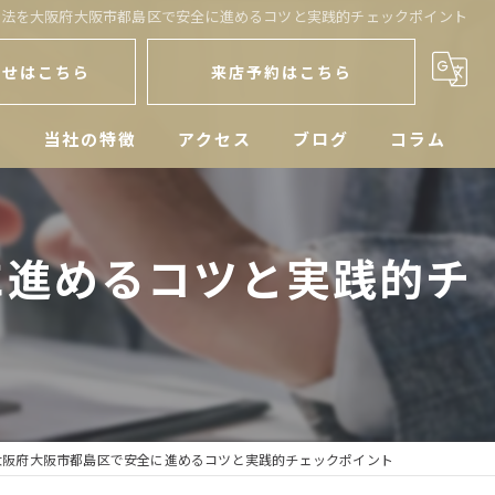
方法を大阪府大阪市都島区で安全に進めるコツと実践的チェックポイント
わせはこちら
来店予約はこちら
人
当社の特徴
アクセス
ブログ
コラム
戸建
に進めるコツと実践的チ
空き家
マンション
土地
相続
大阪府大阪市都島区で安全に進めるコツと実践的チェックポイント