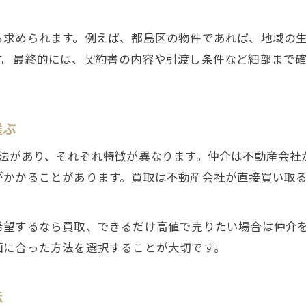
売却契約時のリスクを最小限に抑える方法
も求められます。例えば、都島区の物件であれば、地域の
不動産売却に強い仲介会社の特徴を知る
す。最終的には、契約書の内容や引渡し条件など細部まで
事業用不動産売却における注意ポイント
信頼できる不動産売却の見極め方とは何か
不動産売却で信頼できる会社の見分け方
選ぶ
口コミや評判を活用した業者選びのコツ
方法があり、それぞれ特徴が異なります。仲介は不動産会社
行政処分歴や免許番号の確認が重要な理由
がかかることがあります。買取は不動産会社が直接買い取
費用や条件の透明性を見極めるポイント
来店予約はこちら
来店予約はこちら
事業用不動産仲介の信頼性チェック方法
希望するなら買取、できるだけ高値で売りたい場合は仲介
画に合った方法を選択することが大切です。
法