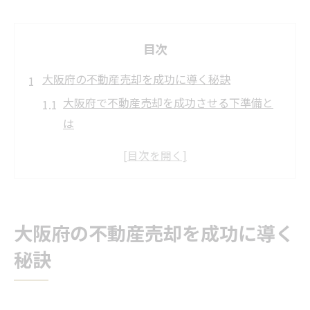
目次
大阪府の不動産売却を成功に導く秘訣
大阪府で不動産売却を成功させる下準備と
は
地域密着型が大阪府で信頼される理由
不動産売却で失敗しないための流れ
大阪で高く売るための査定ポイント解説
悪質な不動産会社を見抜く判断基準
大阪府の不動産売却を成功に導く
地域密着が生む大阪府での売却強み
秘訣
地域密着型が不動産売却に強い理由を解説
大阪府独自の市場情報を活かす方法