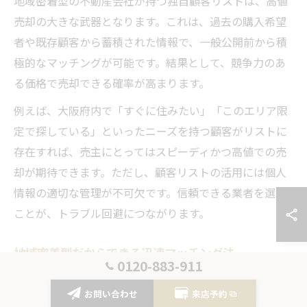
地域密着型の不動産会社が持つ独自顧客リストは、高値
売却の大きな武器となります。これは、過去の購入希望
者や既存顧客から蓄積された情報で、一般公開前から積
極的なマッチングが可能です。結果として、競争力のあ
る価格で売却できる確率が高まります。
例えば、大阪府内で「すぐに住みたい」「このエリア限
定で探している」といったニーズを持つ顧客がリストに
存在すれば、売主にとってはスピーディかつ高値での売
却が期待できます。ただし、顧客リストの活用には個人
情報の適切な管理が不可欠です。信頼できる業者を選ぶ
ことが、トラブル回避につながります。
地域密着型だからできる迅速マッチング法
0120-883-911
地域密着型の不動産会社は、大阪府内のリアルタイムな
お問い合わせ
来店予約
市場動向や顧客の希望条件を常に把握しています。これ