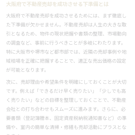
地元ネットワークが売却成功を左右する訳
大阪府で不動産売却を成功させる下準備とは
地域に根差した不動産売却のメリット
大阪府で不動産売却を成功させるためには、まず徹底し
顧客リスト活用による高値売却戦略
た下準備が欠かせません。不動産売却は人生の大きな取
不動産売却を安全に進めるためのポイント
引となるため、物件の現状把握や書類の整理、市場動向
大阪府で安心できる不動産売却の進め方
の調査など、事前に行うべきことが多岐にわたります。
特に大阪市や堺市など都市部では、近隣の売却事例や地
安全な売却には地域密着が欠かせない理由
域相場を正確に把握することで、適正な売出価格の設定
契約トラブル回避のための具体的対策
が可能となります。
不動産売却時に注意すべき三大タブー
次に、売却理由や希望条件を明確にしておくことが大切
査定や契約時の透明性を高めるポイント
です。例えば「できるだけ早く売りたい」「少しでも高
悪質な取引を避ける大阪府の売却術
く売りたい」などの目標を整理しておくことで、不動産
不動産売却で警戒すべき悪質な業者の特徴
会社との打ち合わせもスムーズに進みます。さらに、必
囲い込みや天ぷら契約から身を守る方法
要書類（登記簿謄本、固定資産税納税通知書など）の準
悪質な不動産屋の評判を見抜くポイント
備や、室内の簡単な清掃・修繕も売却活動にプラスとな
不動産の三大タブーを避けるための知識