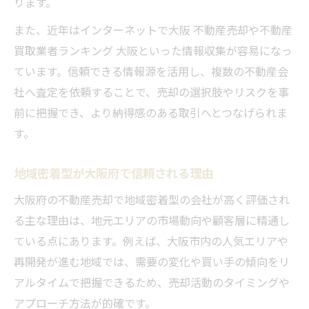
ります。
大阪府で安心できる業者選びの基準
また、近年はインターネットで大阪 不動産売却や不動産
地元ネットワーク活用の売却戦略とは
買取業者ランキング 大阪といった情報収集が容易になっ
地元ネットワークで不動産売却を有利に進
ています。信頼できる情報源を活用し、複数の不動産会
める
社へ査定を依頼することで、売却の選択肢やリスクを事
独自顧客リストが高値売却を実現する仕組
前に把握でき、より納得感のある取引へとつなげられま
み
す。
地域密着型だからできる迅速マッチング法
地域密着型が大阪府で信頼される理由
大阪府の市場動向を活かす売却アプローチ
大阪府の不動産売却で地域密着型の会社が高く評価され
ネットワークを活用した成約事例に学ぶ
る主な理由は、地元エリアの市場動向や顧客層に精通し
高値売却のカギとなる地域情報の活用法
ている点にあります。例えば、大阪市内の人気エリアや
地域情報を活かした不動産売却の要点
再開発が進む地域では、需要の変化や買い手の傾向をリ
大阪府の市場分析で高値売却を狙う方法
アルタイムで把握できるため、売却活動のタイミングや
過去成約データが売却戦略に役立つ理由
アプローチ方法が的確です。