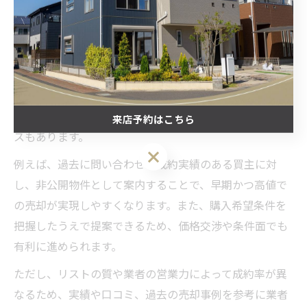
顧客リスト活用による高値売却戦略
高値売却を目指すなら、地域密着型不動産会社が保有す
る顧客リストの活用がカギとなります。これらのリスト
には、実際に購入意欲の高い地元の買主情報が蓄積され
ており、一般募集前に優良な買主へ直接紹介できるケー
来店予約はこちら
スもあります。
来店予約はこちら
例えば、過去に問い合わせや成約実績のある買主に対
し、非公開物件として案内することで、早期かつ高値で
の売却が実現しやすくなります。また、購入希望条件を
把握したうえで提案できるため、価格交渉や条件面でも
有利に進められます。
ただし、リストの質や業者の営業力によって成約率が異
なるため、実績や口コミ、過去の売却事例を参考に業者