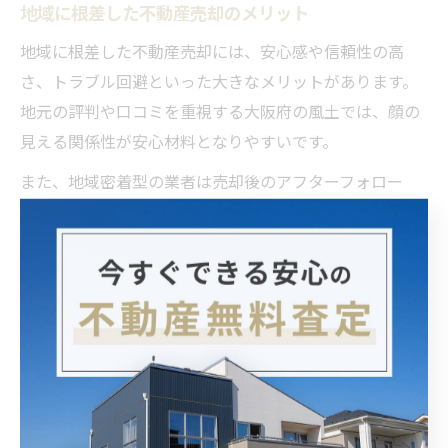
地域に根差した不動産売却のメリット
地域に根差した不動産売却には、安心感や信頼性の高
さ、トラブル回避といった大きなメリットがあります。
地元の評判や口コミを重視する大阪府の風土では、顔の
見える関係性が安心材料となりやすいです。
また、地域密着型の業者は売却後のアフターフォロー
や、近隣住民との調整役も担ってくれるため、売却に伴
うトラブルのリスクを低減できます。実際に、売主・買
主双方が地元ネットワークでつながっている場合、価格
や引渡し条件の交渉もスムーズです。
一方で、悪質な業者による「天ぷら契約」などのトラブ
ル事例も報告されているため、信頼できる会社選びが不
可欠です。公式な免許や口コミ評価を確認し、慎重にパ
ートナー選びを行いましょう。