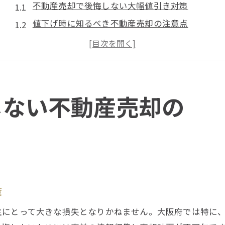
不動産売却で後悔しない大幅値引き対策
値下げ時に知るべき不動産売却の注意点
不動産売却の値引き交渉で損しない工夫
大幅な値下げ時の不動産売却ポイント解説
不動産売却で値下げを防ぐための準備法
値下げ交渉が大阪府で起きる理由と対策
しない不動産売却の
大阪府で不動産売却時に値下げ交渉が起きる背景
不動産売却の値引き相場と大阪府の特徴
大阪府でよくある値引き交渉の理由を解説
不動産売却時の値下げ圧力にどう向き合うか
大阪府の不動産市場で交渉力を高める方法
策
不動産売却時の値引き交渉を乗り切る方法
主にとって大きな損失となりかねません。大阪府では特に
不動産売却で値引き交渉を乗り切るコツ解説