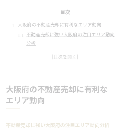
目次
大阪府の不動産売却に有利なエリア動向
不動産売却に強い大阪府の注目エリア動向
分析
地価上昇が期待できる大阪府の売却有利地
域とは
不動産売却で資産価値が守れる大阪府の特
徴
大阪府の不動産売却に有利な
人気エリアの市場傾向と不動産売却の関係
エリア動向
性
将来性を見据えた大阪府の不動産売却戦略
人気エリアで資産価値を守る売却戦略とは
不動産売却に強い大阪府の注目エリア動向分析
不動産売却で資産価値維持を実現する戦略