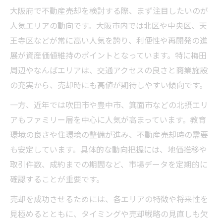
大阪府で不動産売却を検討する際、まず注目したいのが
人気エリアの売却成功に必要な資産価値分
人気エリアの動向です。大阪市内では北区や中央区、天
析
王寺区などが常に高い人気を誇り、利便性や再開発の進
大阪府で不動産売却時に重視すべきポイン
展が資産価値維持のポイントとなっています。特に梅田
ト
周辺やなんばエリアは、交通アクセスの良さと商業施設
資産価値を守る不動産売却の実践的な方法
の充実から、売却時にも高値が期待しやすい傾向です。
売却時に資産価値が落ちにくいエリア選定
一方、近年では吹田市や豊中市、箕面市などの北摂エリ
術
アもファミリー層を中心に人気が高まっています。教育
長期視点で選ぶ大阪府の不動産売却先
環境の良さや住環境の整備が進み、不動産売却時の需要
長期的な資産価値維持を考えた不動産売却
も安定しています。具体的な動向把握には、地価推移や
先
取引件数、成約までの期間など、市場データを定期的に
大阪府で長期視点が重要な不動産売却の理
確認することが重要です。
由
売却を成功させるためには、各エリアの特徴や将来性を
将来有望なエリア選びと不動産売却の関係
見極めるとともに、タイミングや売却戦略の見直しも欠