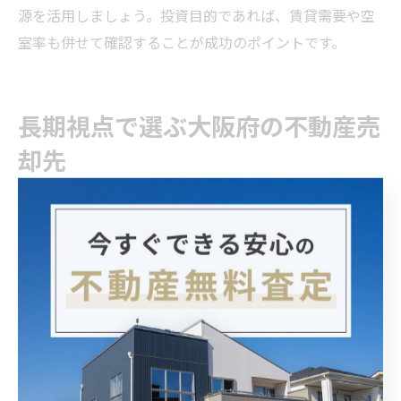
源を活用しましょう。投資目的であれば、賃貸需要や空
室率も併せて確認することが成功のポイントです。
長期視点で選ぶ大阪府の不動産売
却先
長期的な資産価値維持を考えた不動産売却先
不動産売却を検討する際、長期的な資産価値を維持でき
る売却先の選定は極めて重要です。大阪府内では、再開
発が進むエリアや交通インフラの充実した地域が、将来
的にも需要が高まる傾向にあります。例えば、駅近物件
や大型商業施設周辺の住宅は、生活利便性が高く資産価