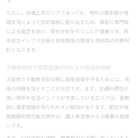
す。
資産価値を意識した不動産売却の進め方
ただし、地価上昇エリアであっても、物件の築年数や管
不動産売却前に押さえたい大阪府の要所分
理状況によって売却価格に差が出るため、事前に専門家
析
による査定を受け、現状分析を行うことが重要です。将
売却を検討する際の大阪府の注目ポイント
来的なインフラ計画や地域開発の情報も売却時の判断材
再開発が進む地域での売却メリットを探る
料となります。
不動産売却で再開発エリアが持つ優位性
不動産売却で資産価値が守れる大阪府の特徴
再開発地域の資産価値と不動産売却の関係
大阪府で再開発が売却チャンスとなる理由
大阪府で不動産売却の際に資産価値を守るためには、地
不動産売却時に再開発地域が注目される背
域の特徴を活かすことが大切です。まず、交通利便性が
景
高い場所や生活インフラが充実しているエリアは、長期
的に資産価値が保たれやすい傾向があります。駅近や複
再開発がもたらす不動産売却の相乗効果
数路線利用可能な物件は、購入希望者からの需要も根強
いです。
また、公立学校や病院、商業施設が近隣に揃っているエ