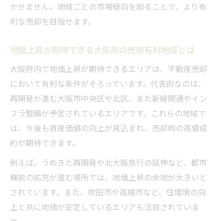
不動産売却で重視したい長期的な成長性
かせません。地域ごとの市場傾向を知ることで、より有
資産価値が落ちない大阪府の売却先とは
利な売却を目指せます。
未来の資産形成に強い大阪府の地域特徴
地価上昇が期待できる大阪府の売却有利地域とは
不動産売却で注目の未来志向エリアの特性
資産形成に優れる大阪府の地域選定ポイン
大阪府内で地価上昇が期待できるエリアは、不動産売却
ト
において有利な条件がそろっています。代表的なのは、
再開発が進む大阪市中央区や北区、また新線開通やイン
将来性が高い不動産売却エリアの見極め方
フラ整備が予定されているエリアです。これらの地域で
不動産売却で資産形成を実現する地域特徴
は、今後も資産価値の向上が見込まれ、売却時の高値成
大阪府で資産価値向上が期待できる理由
約が期待できます。
不動産売却を考えるなら押さえたい大阪府の要
例えば、うめきた再開発や北大阪急行の延伸など、都市
点
機能の拡充が進む場所では、地価上昇の余地が大きいと
不動産売却を成功させる大阪府の重要ポイ
されています。また、吹田市や高槻市など、住環境の向
ント
上と共に地価が安定しているエリアも注目されていま
大阪府で不動産売却時に知るべき基礎知識