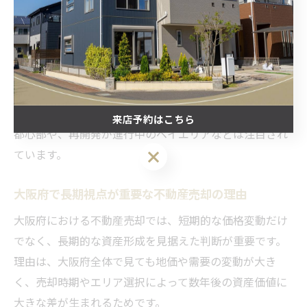
値が落ちにくいとされています。
一方で、人口減少や商業施設の撤退が進む地域では、売
却後に資産価値が下がるリスクも考慮しなければなりま
せん。こうしたリスクを回避するためには、エリアごと
の将来性や地域開発の計画など、市場動向を細かく分析
した上で売却先を選ぶことが肝心です。特に大阪市内の
来店予約はこちら
都心部や、再開発が進行中のベイエリアなどは注目され
来店予約はこちら
ています。
大阪府で長期視点が重要な不動産売却の理由
大阪府における不動産売却では、短期的な価格変動だけ
でなく、長期的な資産形成を見据えた判断が重要です。
理由は、大阪府全体で見ても地価や需要の変動が大き
く、売却時期やエリア選択によって数年後の資産価値に
大きな差が生まれるためです。