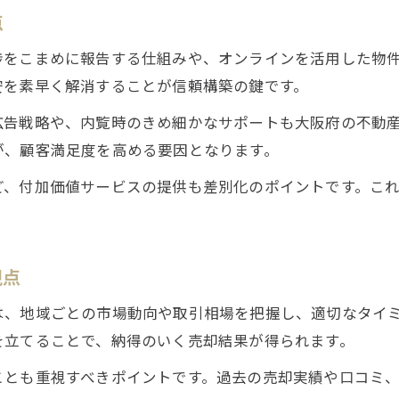
大阪の不動産売却で高価買取を目指すコツ
点
不動産売却の高値実現と満足度アップ戦略
捗をこまめに報告する仕組みや、オンラインを活用した物
顧客満足を意識した不動産売却の進め方
安を素早く解消することが信頼構築の鍵です。
不動産売却で高値と安心を得る流れ
広告戦略や、内覧時のきめ細かなサポートも大阪府の不動
不動産売却プロセスで失敗しない選択肢
が、顧客満足度を高める要因となります。
不動産売却で選択に迷わないためのポイント
ど、付加価値サービスの提供も差別化のポイントです。こ
大阪で失敗しない不動産売却の選び方
不動産売却で注意すべき選択肢の見極め
来店予約はこちら
来店予約はこちら
納得のいく不動産売却プロセス作りの工夫
視点
不動産売却の選択時に役立つ比較方法
は、地域ごとの市場動向や取引相場を把握し、適切なタイ
を立てることで、納得のいく売却結果が得られます。
ことも重視すべきポイントです。過去の売却実績や口コミ