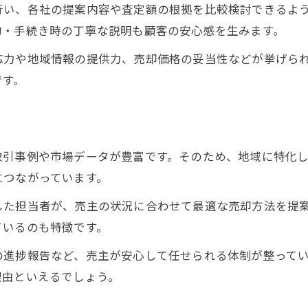
行い、各社の提案内容や査定額の根拠を比較検討できるよ
不動産売却で満足度を高める実践術
約・手続き時の丁寧な説明も顧客の安心感を生みます。
大阪で選ばれる不動産売却の工夫
不動産売却の満足度向上テクニック解説
応力や地域情報の提供力、売却価格の妥当性などが挙げら
です。
不動産売却に役立つ満足度向上のポイント
不動産売却で顧客満足を得るノウハウ
快適な不動産売却へ導く対応力の秘訣
不動産売却で重要な対応力とは何か
取引事例や市場データが豊富です。そのため、地域に特化
につながっています。
大阪の不動産売却で感じる対応力の違い
不動産売却で快適さを生む対応の工夫
した担当者が、売主の状況に合わせて最適な売却方法を提
不動産売却の現場で活きる迅速な対応術
ているのも特徴です。
顧客満足度を左右する不動産売却の対応
の進捗報告など、売主が安心して任せられる体制が整って
高値売却と満足を両立するための考え方
理由といえるでしょう。
不動産売却で高値と満足を実現する発想