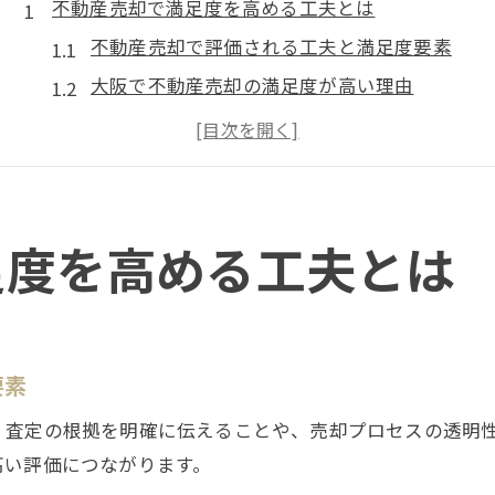
不動産売却で満足度を高める工夫とは
不動産売却で評価される工夫と満足度要素
大阪で不動産売却の満足度が高い理由
不動産売却の現場で活きる独自の工夫点
大阪エリアの不動産売却で重視すべき視点
顧客が実感する不動産売却の信頼ポイント
顧客目線の不動産売却が生む安心体験
足度を高める工夫とは
不動産売却における顧客目線の大切さ
大阪の不動産売却で安心を得る方法
不動産売却で実現する安心体験の秘訣
要素
顧客本位の不動産売却プロセスの流れ
、査定の根拠を明確に伝えることや、売却プロセスの透明
不動産売却で信頼を築く対応ポイント
高い評価につながります。
満足度向上を実現できる不動産売却術