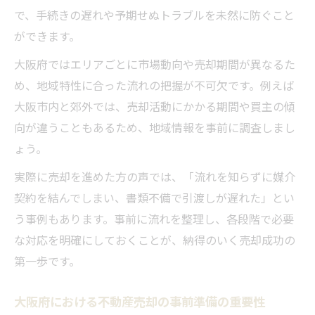
で、手続きの遅れや予期せぬトラブルを未然に防ぐこと
不動産売却手順の中で押さえるべき注意点
ができます。
とは
大阪府ではエリアごとに市場動向や売却期間が異なるた
大阪府で高値売却を目指すための手順ポイ
め、地域特性に合った流れの把握が不可欠です。例えば
ント
大阪市内と郊外では、売却活動にかかる期間や買主の傾
不動産売却を円滑に進める大阪府独自の流
向が違うこともあるため、地域情報を事前に調査しまし
れ
ょう。
トラブルを防ぐ不動産売却準備のコツ
実際に売却を進めた方の声では、「流れを知らずに媒介
不動産売却前に必要な大阪府での事前準備
契約を結んでしまい、書類不備で引渡しが遅れた」とい
トラブル回避のための不動産売却準備ポイ
う事例もあります。事前に流れを整理し、各段階で必要
ント
な対応を明確にしておくことが、納得のいく売却成功の
大阪府でスムーズな不動産売却を実現する
第一歩です。
秘訣
不動産売却の準備で押さえる書類と確認事
大阪府における不動産売却の事前準備の重要性