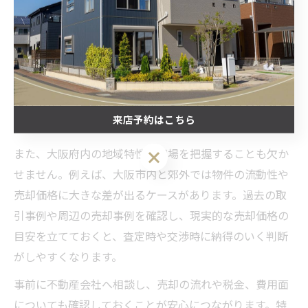
不動産売却を大阪府で進める際、まず重要なのは事前準
備です。売却する物件の権利書や登記簿謄本、固定資産
税納税通知書など、必要書類を揃えることが基本となり
ます。こうした書類が不足していると、手続きが遅れる
だけでなく、売却活動自体がストップするリスクもある
来店予約はこちら
ため注意が必要です。
また、大阪府内の地域特性や相場を把握することも欠か
来店予約はこちら
せません。例えば、大阪市内と郊外では物件の流動性や
売却価格に大きな差が出るケースがあります。過去の取
引事例や周辺の売却事例を確認し、現実的な売却価格の
目安を立てておくと、査定時や交渉時に納得のいく判断
がしやすくなります。
事前に不動産会社へ相談し、売却の流れや税金、費用面
についても確認しておくことが安心につながります。特