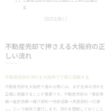
る
大阪府における不動産売却の事前準備の重
要性
不動産売却を成功へ導く大阪府の手続きポ
イント
不動産売却で押さえる大阪府の正
大阪府で安心して進める不動産売却の基本
しい流れ
知識
不動産売却の流れを理解しトラブルを回避
する方法
不動産売却の流れを大阪府で丁寧に把握する
大阪府で成功する不動産売却の手順とは
不動産売却を大阪府で進める際には、まず全体の流れを
不動産売却を成功させる大阪府のステップ
正確に把握することが重要です。不動産売却は「事前準
解説
備→査定依頼→媒介契約→売却活動→売買契約→引渡
大阪府で実践する不動産売却の具体的な手
し」という順序で進行します。流れを理解しておくこと
順