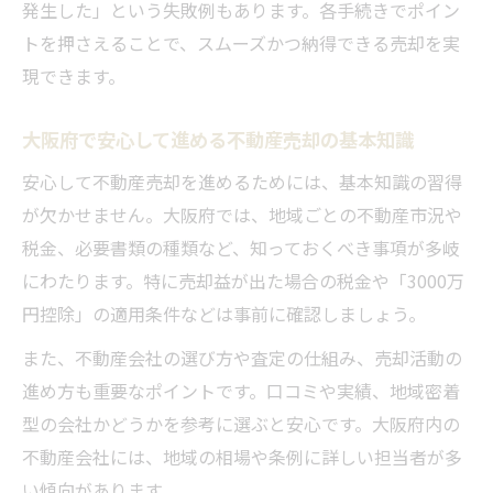
発生した」という失敗例もあります。各手続きでポイン
不動産売却契約の流れと大阪府の特徴を把
トを押さえることで、スムーズかつ納得できる売却を実
握
現できます。
大阪府で安心して締結する売却契約の方法
大阪府で安心して進める不動産売却の基本知識
安心して不動産売却を進めるためには、基本知識の習得
が欠かせません。大阪府では、地域ごとの不動産市況や
税金、必要書類の種類など、知っておくべき事項が多岐
にわたります。特に売却益が出た場合の税金や「3000万
円控除」の適用条件などは事前に確認しましょう。
また、不動産会社の選び方や査定の仕組み、売却活動の
進め方も重要なポイントです。口コミや実績、地域密着
型の会社かどうかを参考に選ぶと安心です。大阪府内の
不動産会社には、地域の相場や条例に詳しい担当者が多
い傾向があります。