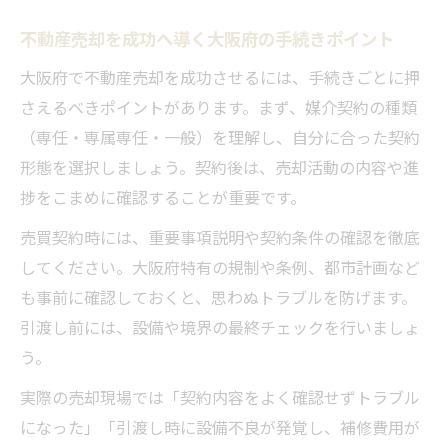
法
不動産売却を成功へ導く大阪府の手続きポイント
大阪府で知っておきたい3000万円控除の条
件
大阪府で不動産売却を成功させるには、手続きごとに押
さえるべきポイントがあります。まず、媒介契約の種類
不動産売却時の税金対策と控除の活用術
（専任・専属専任・一般）を理解し、自分に合った契約
3000万円控除を生かした不動産売却のポイ
形態を選択しましょう。契約後は、売却活動の内容や進
ント
捗をこまめに確認することが重要です。
大阪府で実践する賢い不動産売却と節税方
法
売買契約時には、重要事項説明や契約条件の確認を徹底
してください。大阪府特有の規制や条例、都市計画など
売却契約のポイントと大阪府ならではの注意点
も事前に確認しておくと、思わぬトラブルを防げます。
不動産売却契約で押さえるべき大阪府の注
引渡し前には、設備や境界の最終チェックを行いましょ
意点
う。
大阪府で安全に不動産売却契約を進めるコ
実際の売却現場では「契約内容をよく確認せずトラブル
ツ
になった」「引渡し時に設備不良が発覚し、補修費用が
売却契約時の重要事項説明と確認ポイント