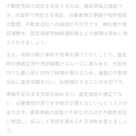
項
不動産売却の成否を左右するのは、事前準備の徹底で
大阪府で安心して不動産売却する準備の流
す。大阪府で売却する場合、必要書類の準備や物件情報
れ
の整理、不動産会社への相談が不可欠です。権利書や登
スムーズな不動産売却を叶える必要書類の知識
記簿謄本、固定資産税納税通知書などの書類は早めに揃
大阪府で不動産売却に必要な書類を整理す
えておきましょう。
る
また、地域の取引事例や相場を調べておくことで、査定
不動産売却時に用意すべき主要書類の解説
時の価格交渉や売却戦略がスムーズに進みます。大阪府
スムーズな不動産売却のための書類取得方
内でも都心部と郊外で相場が異なるため、複数の不動産
法
会社に査定依頼を行い、比較検討することが大切です。
不動産売却を成功に導く書類準備のポイン
準備不足のまま売却を始めると、査定価格が適正でな
ト
い、必要書類が足りず手続きが遅れるといったリスクが
大阪府で押さえたい書類とその役割を紹介
あります。事前準備の段階で不安な点は必ず不動産会社
3000万円控除を活用した賢い不動産売却術
に相談し、安心して売却を進められる体制を整えましょ
不動産売却で3000万円控除を有効に使う方
う。