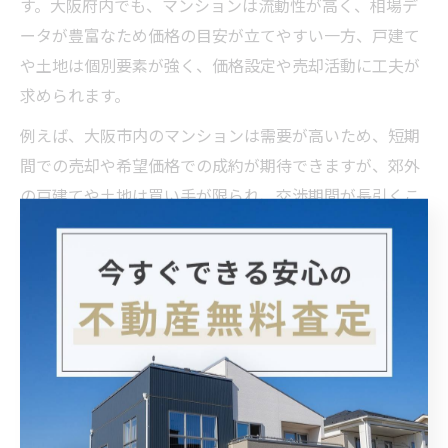
す。大阪府内でも、マンションは流動性が高く、相場デ
ータが豊富なため価格の目安が立てやすい一方、戸建て
や土地は個別要素が強く、価格設定や売却活動に工夫が
求められます。
例えば、大阪市内のマンションは需要が高いため、短期
間での売却や希望価格での成約が期待できますが、郊外
の戸建てや土地は買い手が限られ、交渉期間が長引くこ
とも少なくありません。物件ごとの相場比較には、成約
事例やエリア別の市場データを活用し、現実的な売却計
画を立てることが大切です。
また、売却を成功させるには、物件種別に応じた売却戦
略や広告方法を選択し、専門家のアドバイスを受けるこ
とが効果的です。データに基づいた相場比較と的確な売
却戦略で、資産価値の最大化を目指しましょう。