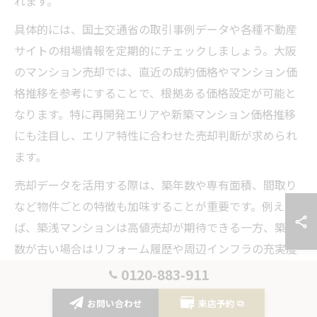
れます。
具体的には、国土交通省の取引事例データや各種不動産
サイトの相場情報を定期的にチェックしましょう。大阪
のマンション売却では、直近の成約価格やマンション価
格推移を参考にすることで、根拠ある価格設定が可能と
なります。特に再開発エリアや新築マンション価格推移
にも注目し、エリア特性に合わせた売却判断が求められ
ます。
売却データを活用する際は、築年数や専有面積、間取り
など物件ごとの特徴も加味することが重要です。例え
ば、築浅マンションは高値売却が期待できる一方、築年
数が古い場合はリフォーム履歴や周辺インフラの充実度
も査定に影響します。こうした多角的なデータ分析が、
0120-883-911
納得のいく売却につながるポイントです。
お問い合わせ
来店予約