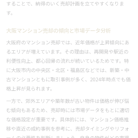
することで、納得のいく売却計画を立てやすくなりま
関係
す。
不動産売却を左右する大阪価格動向の分析
法
大阪マンション売却の傾向と市場データ分析
価格推移を把握して不動産売却を有利に進
大阪府のマンション売却では、近年価格が上昇傾向にあ
める
るエリアが増えています。その理由は、再開発や駅近の
高値売却を狙うなら知っておきたい傾向
利便性向上、都心回帰の流れが続いているためです。特
不動産売却で高値を実現する大阪府の傾向
に大阪市内の中央区・北区・福島区などでは、新築・中
古マンションともに取引事例が多く、2024年時点でも価
マンション売却相場大阪の値動きを活かす
格上昇が見られます。
コツ
大阪マンション価格が下がる前に売却する
一方で、郊外エリアや築年数が古い物件は価格が伸び悩
秘訣
む傾向もあるため、売却時には市場データをもとに適切
価格推移データを活かしたタイミング選び
な価格設定が重要です。具体的には、マンション価格推
移や直近の成約事例を参考に、売却タイミングやリフォ
高値売却に必要な大阪のデータ分析手法
ームの必要性を判断しましょう。自身の物件がどの市場