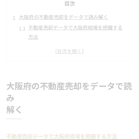
目次
大阪府の不動産売却をデータで読み解く
不動産売却データで大阪府相場を把握する
方法
大阪マンション売却の傾向と市場データ分
析
不動産売却に役立つ大阪府の最新価格情報
大阪府の地価推移が不動産売却に与える影
大阪府の不動産売却をデータで読
響
み
不動産売却相場を調べるためのデータ活用
術
解く
マンションと戸建てで変わる売却相場の動向
不動産売却で異なるマンションと戸建ての
不動産売却データで大阪府相場を把握する方法
相場