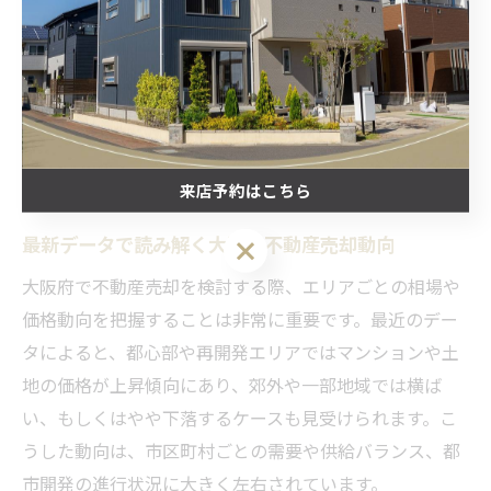
最新データが示す大阪の不動産価
格
推移
来店予約はこちら
最新データで読み解く大阪の不動産売却動向
来店予約はこちら
大阪府で不動産売却を検討する際、エリアごとの相場や
価格動向を把握することは非常に重要です。最近のデー
タによると、都心部や再開発エリアではマンションや土
地の価格が上昇傾向にあり、郊外や一部地域では横ば
い、もしくはやや下落するケースも見受けられます。こ
うした動向は、市区町村ごとの需要や供給バランス、都
市開発の進行状況に大きく左右されています。