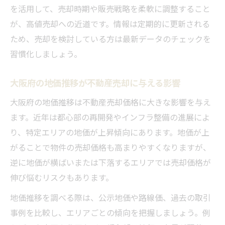
大阪新築マンション価格推移と売却時期の
を活用して、売却時期や販売戦略を柔軟に調整すること
選び方
が、高値売却への近道です。情報は定期的に更新される
ため、売却を検討している方は最新データのチェックを
大阪マンション売却のタイミングを左右す
習慣化しましょう。
る要因
不動産売却データをもとに時期を見極める
大阪府の地価推移が不動産売却に与える影響
方法
大阪府の地価推移は不動産売却価格に大きな影響を与え
ます。近年は都心部の再開発やインフラ整備の進展によ
り、特定エリアの地価が上昇傾向にあります。地価が上
がることで物件の売却価格も高まりやすくなりますが、
逆に地価が横ばいまたは下落するエリアでは売却価格が
伸び悩むリスクもあります。
地価推移を調べる際は、公示地価や路線価、過去の取引
事例を比較し、エリアごとの傾向を把握しましょう。例