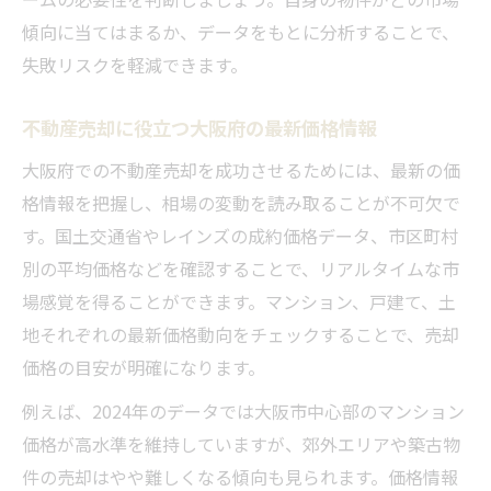
不動産売却を成功に導くデータ活用術
傾向に当てはまるか、データをもとに分析することで、
不動産売却で必須の大阪府データ活用ポイ
失敗リスクを軽減できます。
ント
市場データを比較して売却戦略を立てる方
不動産売却に役立つ大阪府の最新価格情報
法
大阪府での不動産売却を成功させるためには、最新の価
大阪マンション売却に役立つ最新情報の集
格情報を把握し、相場の変動を読み取ることが不可欠で
め方
す。国土交通省やレインズの成約価格データ、市区町村
不動産売却を有利に進めるデータ分析のコ
別の平均価格などを確認することで、リアルタイムな市
ツ
場感覚を得ることができます。マンション、戸建て、土
大阪の不動産売却データで判断力を高める
地それぞれの最新価格動向をチェックすることで、売却
今注目される大阪府の売却タイミングとは
価格の目安が明確になります。
不動産売却で最適な大阪府のタイミングを
例えば、2024年のデータでは大阪市中心部のマンション
探る
価格が高水準を維持していますが、郊外エリアや築古物
マンション価格が下がる前の売却判断基準
件の売却はやや難しくなる傾向も見られます。価格情報