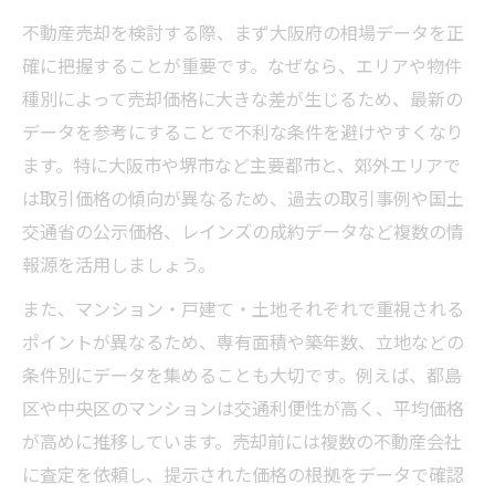
大阪のマンション売却相場とその特徴を解
不動産売却を検討する際、まず大阪府の相場データを正
説
確に把握することが重要です。なぜなら、エリアや物件
種別によって売却価格に大きな差が生じるため、最新の
戸建て売却が難しい理由と市場データの活
データを参考にすることで不利な条件を避けやすくなり
用
ます。特に大阪市や堺市など主要都市と、郊外エリアで
大阪府でのマンション価格推移を知るポイ
は取引価格の傾向が異なるため、過去の取引事例や国土
ント
交通省の公示価格、レインズの成約データなど複数の情
不動産売却における物件種別ごとの相場比
報源を活用しましょう。
較
また、マンション・戸建て・土地それぞれで重視される
最新データが示す大阪の不動産価格推移
ポイントが異なるため、専有面積や築年数、立地などの
最新データで読み解く大阪の不動産売却動
条件別にデータを集めることも大切です。例えば、都島
向
区や中央区のマンションは交通利便性が高く、平均価格
マンション価格推移から見る売却のタイミ
が高めに推移しています。売却前には複数の不動産会社
ング
に査定を依頼し、提示された価格の根拠をデータで確認
大阪新築マンション価格推移と売却戦略の