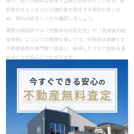
場で、仲介手数料は法律で上限が定められています。契
約後のキャンセルには違約金が発生する場合が多いた
め、契約内容をしっかり確認しましょう。
実際の相談例では「内覧時の対応方法」や「売却後の税
金申告」についての質問も多いです。不明点は遠慮せず
不動産会社や専門家に相談し、納得したうえで契約を進
めることが安心につながります。
安心して契約を進めるための注意点整理
大阪府で不動産売却契約を安心して進めるためには、い
くつかの注意点を押さえておく必要があります。まず、
複数の不動産会社に査定を依頼し、提示された条件や対
応を比較することが重要です。悪質な買取業者や仲介業
者に注意し、過度な値引きや不透明な手数料提示がない
か確認しましょう。