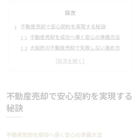
目次
不動産売却で安心契約を実現する秘訣
不動産売却を成功へ導く安心の準備方法
大阪府の不動産売却で失敗しない進め方
安心感を高める不動産売却のポイント整理
トラブル回避に役立つ不動産売却の知恵
信頼できる不動産売却業者の見極め方
大阪府の不動産売却契約を徹底解説
不動産売却で安心契約を実現する
大阪府で不動産売却契約の流れを把握する
秘訣
不動産売却契約に必要な書類と事前準備
大阪府特有の不動産売却ルールを理解
不動産売却契約でよくある質問とその回答
不動産売却を成功へ導く安心の準備方法