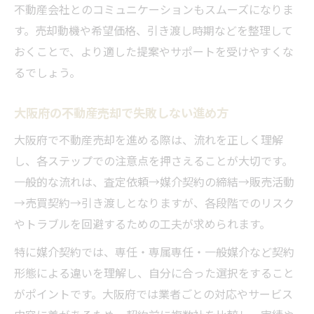
信頼できる不動産売却の進め方を伝授
不動産会社とのコミュニケーションもスムーズになりま
不動産売却を安心して進めるための流れ
す。売却動機や希望価格、引き渡し時期などを整理して
大阪府で信頼される売却手続きの工夫
おくことで、より適した提案やサポートを受けやすくな
るでしょう。
不動産買取業者を比較する際の注意点
安心できるサポート体制の選び方
大阪府の不動産売却で失敗しない進め方
不動産売却の相談先を選ぶ基準とは
大阪府で不動産売却を進める際は、流れを正しく理解
安心して不動産売却ができる大阪府のポイント
し、各ステップでの注意点を押さえることが大切です。
大阪府で不動産売却を安心して行う条件
一般的な流れは、査定依頼→媒介契約の締結→販売活動
地域密着のサポートが不動産売却で大切
→売買契約→引き渡しとなりますが、各段階でのリスク
不動産売却契約時のサポート活用術
やトラブルを回避するための工夫が求められます。
不動産売却時の費用や税金のポイント
特に媒介契約では、専任・専属専任・一般媒介など契約
大阪府の不動産市場動向を把握する方法
形態による違いを理解し、自分に合った選択をすること
がポイントです。大阪府では業者ごとの対応やサービス