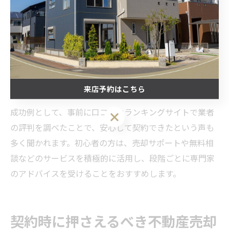
また、契約書の内容は細部までしっかり確認し、不明点
は必ず質問してください。特に引き渡し条件や違約時の
対応、付帯設備の扱いなどはトラブルになりやすいポイ
ントです。大阪府では地域密着型の業者を選ぶことで、
地域事情に即したサポートが受けられるメリットもあり
来店予約はこちら
ます。
成功例として、事前に口コミやランキングサイトで業者
来店予約はこちら
の評判を調べたことで、安心して契約できたという声も
多く聞かれます。初心者の方は、売却サポートや無料相
談などのサービスを積極的に活用し、段階ごとに専門家
のアドバイスを受けることをおすすめします。
契約時に押さえるべき不動産売却