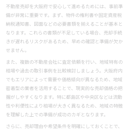
安心して契約を進めるための注意点整理
不動産売却を大阪府で安心して進めるためには、事前準
契約時に押さえるべき不動産売却の注意点
備が非常に重要です。まず、物件の権利書や固定資産税
不動産売却契約で必ず確認したい条件
納税通知書、図面などの必要書類を揃えることが基本と
なります。これらの書類が不足している場合、売却手続
契約書で見落としがちな重要ポイント
きが遅れるリスクがあるため、早めの確認と準備が欠か
不動産売却トラブルを防ぐ確認事項
せません。
大阪府の不動産売却で注意すべき点
また、複数の不動産会社に査定依頼を行い、地域特有の
安心して契約するためのリスク回避策
相場や過去の取引事例を比較検討しましょう。大阪府内
もしも不動産売却のトラブルを避けたいなら
でもエリアによって需要や価格傾向が異なるため、地域
不動産売却トラブルを未然に防ぐ方法
密着型の業者を活用することで、現実的な売却価格の把
大阪府で多い不動産売却の相談事例紹介
握がしやすくなります。特に都島区や中央区などは流動
信頼できる不動産売却サポートの選び方
性や利便性により相場が大きく異なるため、地域の特徴
買取業者のランキングや評判を参考にする
を理解した上での準備が成功のカギとなります。
悪質な不動産買取業者を見抜くポイント
さらに、売却理由や希望条件を明確にしておくことで、