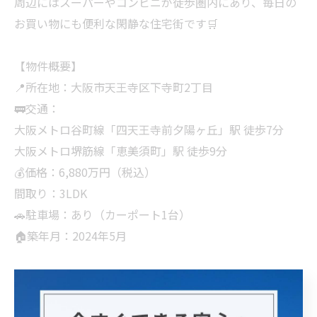
周辺にはスーパーやコンビニが徒歩圏内にあり、毎日の
お買い物にも便利な閑静な住宅街です🛒
【物件概要】
📍所在地：大阪市天王寺区下寺町2丁目
🚃交通：
大阪メトロ谷町線「四天王寺前夕陽ヶ丘」駅 徒歩7分
大阪メトロ堺筋線「恵美須町」駅 徒歩9分
💰価格：6,880万円（税込）
間取り：3LDK
🚗駐車場：あり（カーポート1台）
🏠築年月：2024年5月
#センチュリー21 #センチュリー21ライズ #大阪市天王
寺区 #天王寺区 #下寺町 四天王寺前夕陽ヶ丘 恵美須町 中