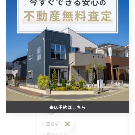
古戸建 築浅戸建 マイホーム探し 不動産 角地 陽当り良好
広々リビング 床暖房 物件紹介 大阪不動産
< 前のページ
一覧に戻る
次のページ >
カテゴリー
Categories
全てのカテゴリー
来店予約はこちら
戸建
来店予約はこちら
空き家
マンション