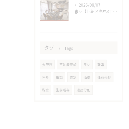
2026/08/07
🏠✨【此花区高見3丁目｜中古戸建】✨🏠
タグ
Tags
大阪市
不動産売却
早い
離婚
仲介
相談
査定
価格
任意売却
税金
生前贈与
遺産分割