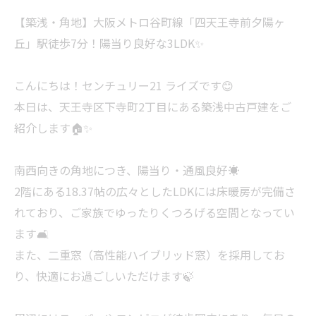
【築浅・角地】大阪メトロ谷町線「四天王寺前夕陽ヶ
丘」駅徒歩7分！陽当り良好な3LDK✨
こんにちは！センチュリー21 ライズです😊
本日は、天王寺区下寺町2丁目にある築浅中古戸建をご
紹介します🏠✨
南西向きの角地につき、陽当り・通風良好☀️
2階にある18.37帖の広々としたLDKには床暖房が完備さ
れており、ご家族でゆったりくつろげる空間となってい
ます🛋️
また、二重窓（高性能ハイブリッド窓）を採用してお
り、快適にお過ごしいただけます🍃