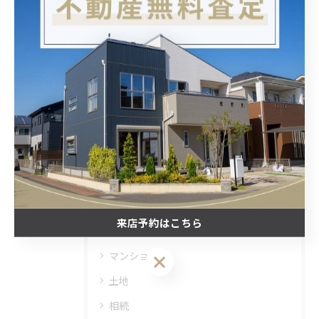
< 前のページ
一覧に戻る
次のページ >
カテゴリー
Categories
全てのカテゴリー
戸建
来店予約はこちら
空き家
マンション
来店予約はこちら
土地
相続