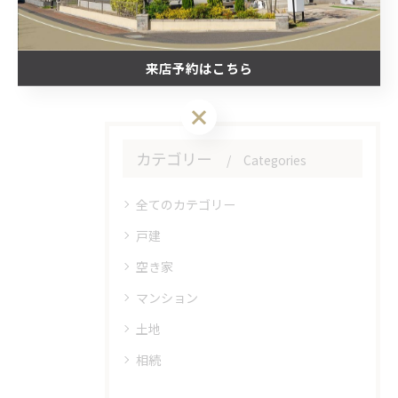
#不動産売却
来店予約はこちら
来店予約はこちら
カテゴリー
Categories
全てのカテゴリー
戸建
空き家
マンション
土地
相続