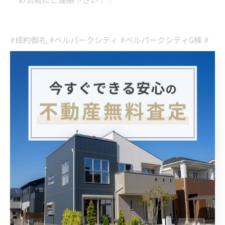
#成約御礼 #ベルパークシティ #ベルパークシティG棟 #
都島区 #都島区マンション #中古マンション #タワーマ
ンション #大阪市都島区 #友渕町 #不動産売却 #不動産購
入 #センチュリー21 #センチュリー21ライズ #住み替え
#大阪不動産
< 前のページ
一覧に戻る
次のページ >
関連タグ