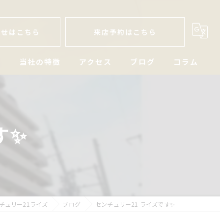
わせはこちら
来店予約はこちら
人
当社の特徴
アクセス
ブログ
コラム
戸建
空き家
す✨
マンション
土地
相続
チュリー21ライズ
ブログ
センチュリー21 ライズです✨