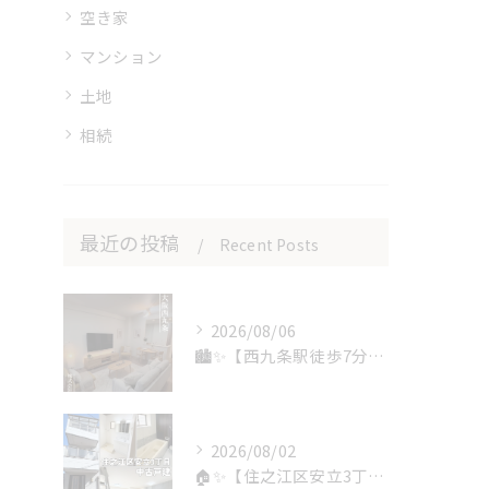
空き家
マンション
土地
相続
最近の投稿
Recent Posts
2026/08/06
🏙️✨【西九条駅徒歩7分】築浅×高層階の贅沢な住まい🌇
2026/08/02
🏠✨【住之江区安立3丁目｜中古戸建】✨🏠