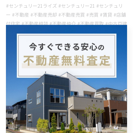
#センチュリー21ライズ #センチュリー21 #センチュリ
ー #不動産 #不動産売却 #不動産売買 #売買 #賃貸 #店舗
付住宅 #不動産相談 #不動産仲介 #不動産買取 #中古戸建
#戸建 #戸建て #天満 #天神橋
戸建を売りたい大阪市の方
戸建
< 前のページ
一覧に戻る
次のページ >
関連タグ