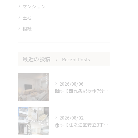
マンション
土地
相続
最近の投稿
Recent Posts
2026/08/06
🏙️✨【西九条駅徒歩7分】築浅×高層階の贅沢な住まい🌇
2026/08/02
🏠✨【住之江区安立3丁目｜中古戸建】✨🏠