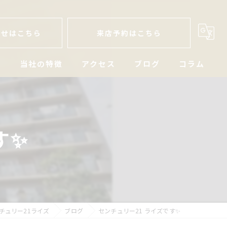
わせはこちら
来店予約はこちら
人
当社の特徴
アクセス
ブログ
コラム
戸建
空き家
す✨
マンション
土地
相続
チュリー21ライズ
ブログ
センチュリー21 ライズです✨